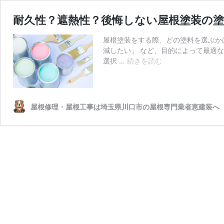
耐久性？遮熱性？後悔しない屋根塗装の
屋根塗装をする際、どの塗料を選ぶか
減したい」 など、目的によって最適
耐
選択 …
続きを読む
久
性？
遮
熱
屋根修理・屋根工事は埼玉県川口市の屋根専門業者恵建装へ
性？
後
悔
し
な
い
屋
根
塗
装
の